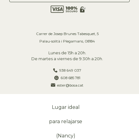
Carrer de Josep Brunes Tabesquet, 5
Palau-solità i Plegamans, 08184
938 649 037
608 685 781
ester@bosa.cat
Lugar ideal
para relajarse
(Nancy)