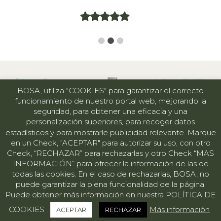
BOSA, utiliza "COOKIES" para garantizar el correcto
funcionamiento de nuestro portal web, mejorando la
seguridad, para obtener una eficacia y una
Copyright © 2026 Bosa Tecnoestetica
personalización superiores, para recoger datos
estadísticos y para mostrarle publicidad relevante. Marque
en un Check, "ACEPTAR" para autorizar su uso, con otro
Check, “RECHAZAR” para rechazarlas y otro Check “MAS
INFORMACIÓN” para ofrecer la información de las de
todas las cookies. En el caso de rechazarlas, BOSA, no
Condiciones de venta
|
Condiciones de uso
|
Política de
puede garantizar la plena funcionalidad de la página.
cookies
| FAQs | Designed by
ADComunicació
Puede obtener más información en nuestra
POLÍTICA DE
Página web financiada por la Unión Europea-Next
Generation EU
COOKIES
.
Más información
ACEPTAR
RECHAZAR